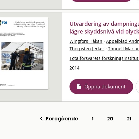
Utvärdering av dämpning
lägre skyddsnivå vid oly
Wingfors Håkan
·
Appelblad And
Thorpsten Jerker
·
Thunéll Maria
Totalförsvarets forskningsinstitut
2014
Öppna dokument
Föregående
1
20
21