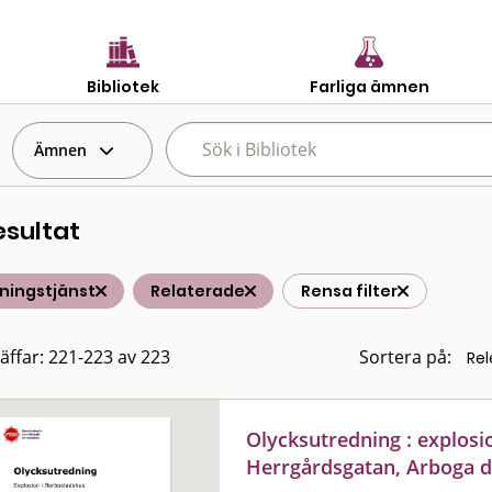
Bibliotek
Farliga ämnen
Ämnen
esultat
ningstjänst
Relaterade
Rensa filter
räffar: 221-223 av 223
Sortera på:
Olycksutredning : explosi
Herrgårdsgatan, Arboga de