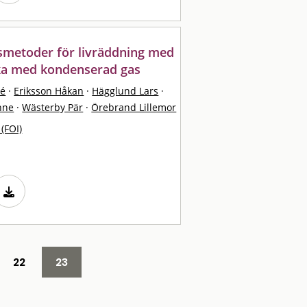
smetoder för livräddning med
cka med kondenserad gas
ré
·
Eriksson Håkan
·
Hägglund Lars
·
nne
·
Wästerby Pär
·
Örebrand Lillemor
 (FOI)
22
23