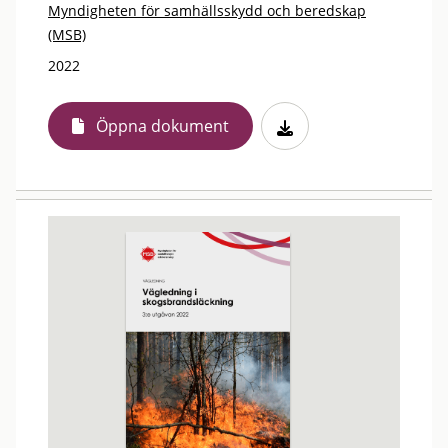
Myndigheten för samhällsskydd och beredskap
(MSB)
2022
Öppna dokument