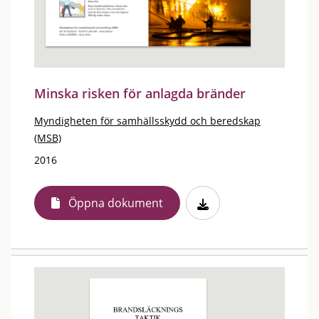
Minska risken för anlagda bränder
Myndigheten för samhällsskydd och beredskap
(MSB)
2016
Öppna dokument