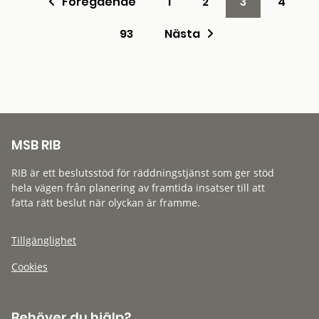
Föregående
1
2
3
4
93
Nästa
MSB RIB
RIB är ett beslutsstöd för räddningstjänst som ger stöd
hela vägen från planering av framtida insatser till att
fatta rätt beslut när olyckan är framme.
Tillgänglighet
Cookies
Behöver du hjälp?