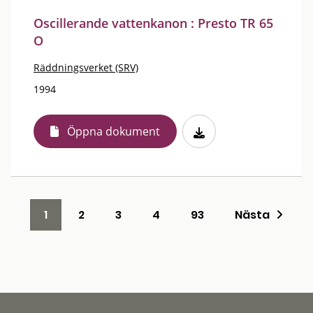
Oscillerande vattenkanon : Presto TR 65
O
Räddningsverket (SRV)
1994
Öppna dokument
1
2
3
4
93
Nästa