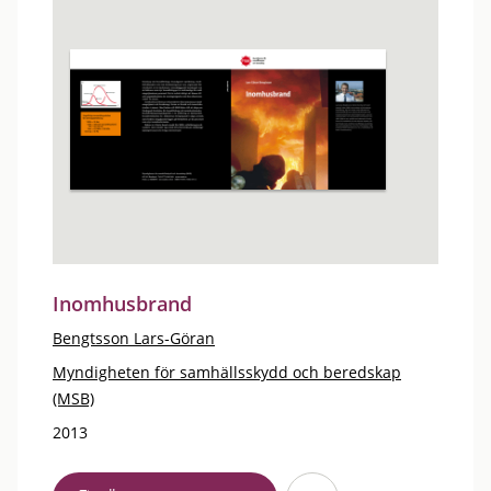
Inomhusbrand
Bengtsson Lars-Göran
Myndigheten för samhällsskydd och beredskap
(MSB)
2013