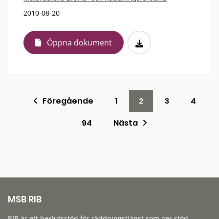
2010-08-20
Öppna dokument
Föregående
1
2
3
4
94
Nästa
MSB RIB
RIB är ett beslutsstöd för räddningstjänst som ger stöd