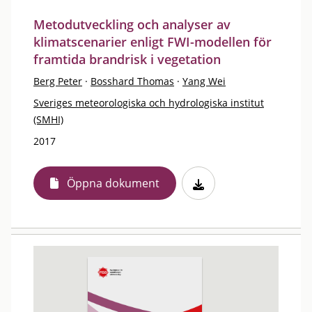
Metodutveckling och analyser av
klimatscenarier enligt FWI-modellen för
framtida brandrisk i vegetation
Berg Peter
·
Bosshard Thomas
·
Yang Wei
Sveriges meteorologiska och hydrologiska institut
(SMHI)
2017
Öppna dokument