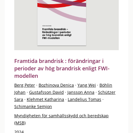
Framtida brandrisk : förändringar i
perioder av hög brandrisk enligt FWI-
modellen
Berg Peter
·
Bozhinova Denica
·
Yang Wei
·
Böhlin
Johan
·
Gustafsson David
·
Jansson Anna
·
Schützer
Sara
·
Klehmet Katharina
·
Landelius Tomas
·
Schimanke Semjon
Myndigheten för samhällsskydd och beredskap
(MSB)
2024