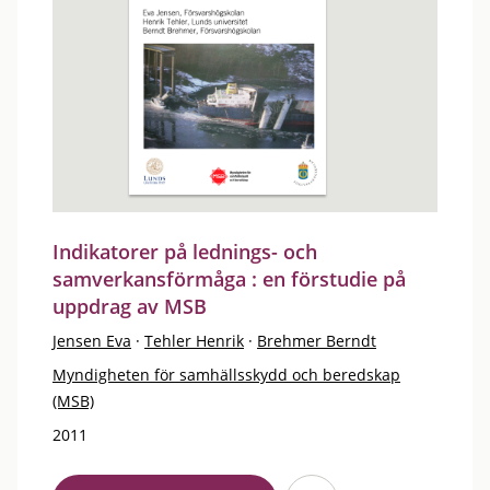
Indikatorer på lednings- och
samverkansförmåga : en förstudie på
uppdrag av MSB
Jensen Eva
·
Tehler Henrik
·
Brehmer Berndt
Myndigheten för samhällsskydd och beredskap
(MSB)
2011