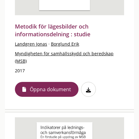
Metodik för lägesbilder och
informationsdelning : studie
Landgren Jonas
·
Borglund Erik
Myndigheten för samhällsskydd och beredskap
(MSB)
2017
Öppna dokument