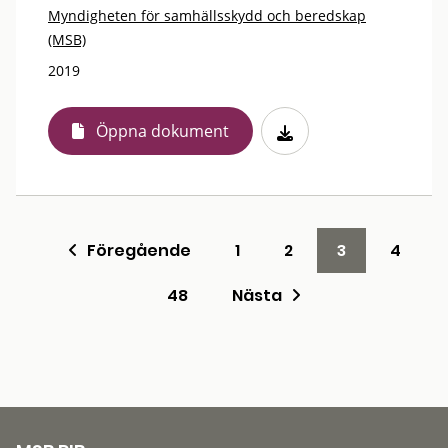
Myndigheten för samhällsskydd och beredskap
(MSB)
2019
Öppna dokument
Föregående
1
2
3
4
48
Nästa