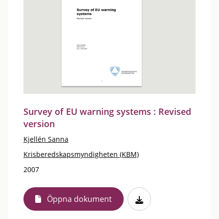
Survey of EU warning systems : Revised
version
Kjellén Sanna
Krisberedskapsmyndigheten (KBM)
2007
Öppna dokument