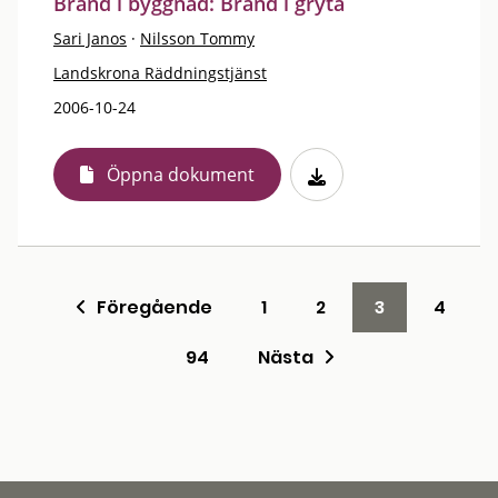
Brand i byggnad: Brand i gryta
Sari Janos
·
Nilsson Tommy
Landskrona Räddningstjänst
2006-10-24
Öppna dokument
Föregående
1
2
3
4
94
Nästa