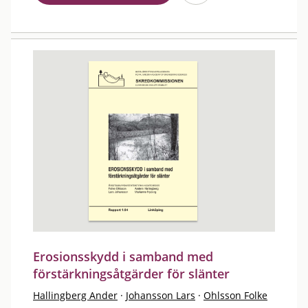
Erosionsskydd i samband med
förstärkningsåtgärder för slänter
Hallingberg Ander
·
Johansson Lars
·
Ohlsson Folke