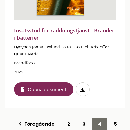
Insatsstöd för räddningstjänst : Bränder
i batterier
Hynynen Jonna
·
Vylund Lotta
·
Gottlieb Kristoffer
·
Quant Maria
Brandforsk
2025
Öppna dokument
Föregående
2
3
4
5