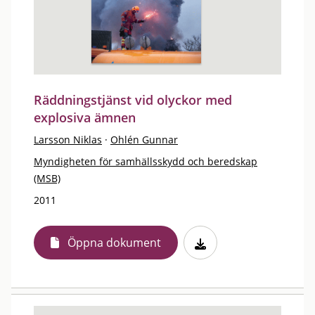
Räddningstjänst vid olyckor med
explosiva ämnen
Larsson Niklas
·
Ohlén Gunnar
Myndigheten för samhällsskydd och beredskap
(MSB)
2011
Öppna dokument