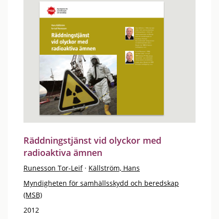
Räddningstjänst vid olyckor med
radioaktiva ämnen
Runesson Tor-Leif
·
Källström, Hans
Myndigheten för samhällsskydd och beredskap
(MSB)
2012