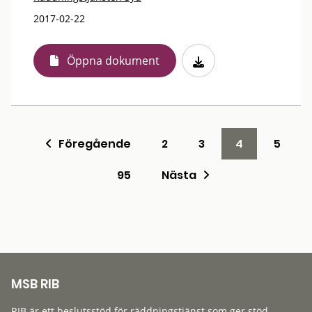
2017-02-22
Öppna dokument
Föregående
2
3
4
5
95
Nästa
MSB RIB
RIB är ett beslutsstöd för räddningstjänst som ger stöd