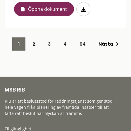
Öppna dokument
1
2
3
4
94
Nästa
MSB RIB
RIB är ett beslutsstöd för räddningstjänst som ger stöd
hela vägen från planering av framtida insatser till att
fatta rätt beslut när olyckan är framme.
Tillgänglighet