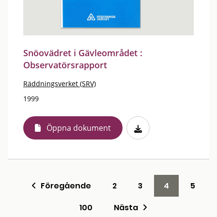
Snöovädret i Gävleområdet :
Observatörsrapport
Räddningsverket (SRV)
1999
Öppna dokument
Föregående
2
3
4
5
100
Nästa