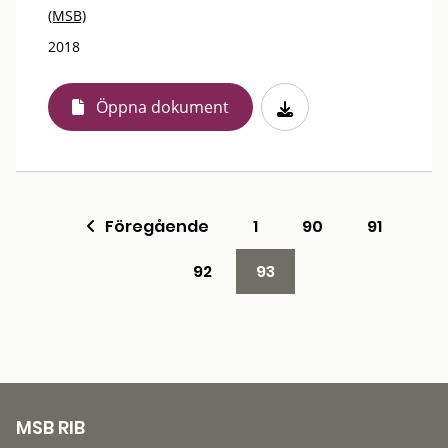
(MSB)
2018
Öppna dokument
Föregående
1
90
91
92
93
MSB RIB