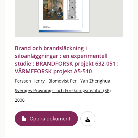
Brand och brandsläckning i
siloanläggningar : en experimentell
studie : BRANDFORSK projekt 632-051 :
VÄRMEFORSK projekt A5-510
Persson Henry
·
Blomqvist Per
·
Yan Zhenghua
Sveriges Provnings- och Forskningsinstitut (SP)
2006
Öppna dokument