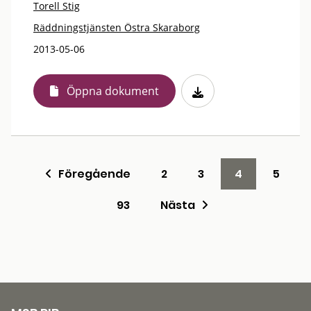
Torell Stig
Räddningstjänsten Östra Skaraborg
2013-05-06
Öppna dokument
Föregående
2
3
4
5
93
Nästa