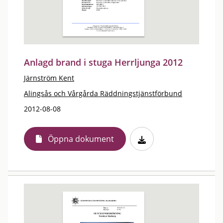
Anlagd brand i stuga Herrljunga 2012
Järnström Kent
Alingsås och Vårgårda Räddningstjänstförbund
2012-08-08
Öppna dokument