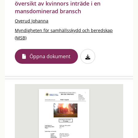
översikt av kvinnors inträde i en
mansdominerad bransch
Overud Johanna
Myndigheten för samhällsskydd och beredskap
(MSB)
Öppna dokument