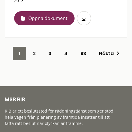
2013
Öppna dokument
1
2
3
4
93
Nästa
MSB RIB
RIB är ett beslutsstöd för räddningstjänst som ger stöd
hela vägen från planering av framtida insatser till att
fatta rätt beslut när olyckan är framme.