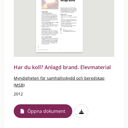
Har du koll? Anlagd brand. Elevmaterial
Myndigheten för samhällsskydd och beredskap
(MSB)
2012
Öppna dokument