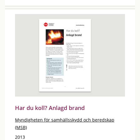
Har du koll? Anlagd brand
Myndigheten för samhällsskydd och beredskap
(MSB)
2013