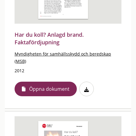
Har du koll? Anlagd brand.
Faktafördjupning
Myndigheten för samhällsskydd och beredskap
(MSB)
2012
Öppna dokument