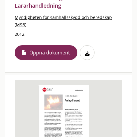
Lärarhandledning
Myndigheten för samhällsskydd och beredskap
(MSB)
2012
Öppna dokument