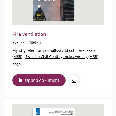
Fire ventilation
Svensson Stefan
Myndigheten för samhällsskydd och beredskap
(MSB)
·
Swedish Civil Contingencies Agency (MSB)
2020
Öppna dokument