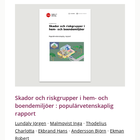
Skador och riskgrupper i hem- och
boendemiljöer : populärvetenskaplig
rapport
Lundälv Jörgen
·
Malmqvist Inga
·
Thodelius
Charlotta
·
Ekbrand Hans
·
Andersson Björn
·
Ekman
Robert