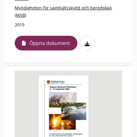
Myndigheten för samhällsskydd och beredskap
(MSB)
2019
Öppna dokument