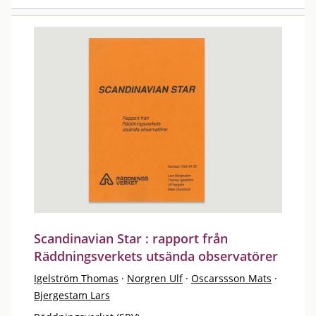
Scandinavian Star : rapport från
Räddningsverkets utsända observatörer
Igelström Thomas
·
Norgren Ulf
·
Oscarssson Mats
·
Bjergestam Lars