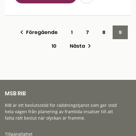
Föregående
1
7
8
9
10
Nästa
MSB RIB
RIB är ett beslutsstöd för räddningstjänst som ger stöd
hela vägen från planering av framtida insatser till att
fatta rätt beslut när olyckan är framme.
Tillgänglighet