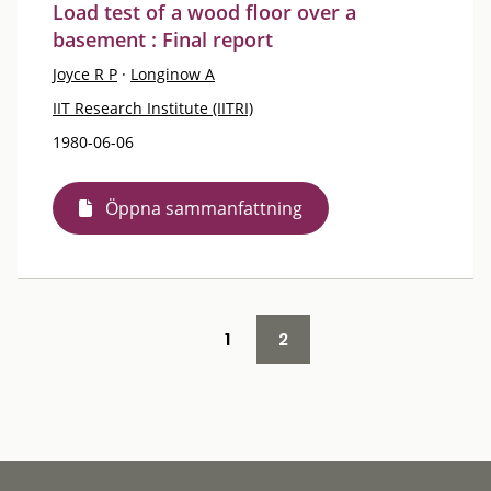
Load test of a wood floor over a
basement : Final report
Joyce R P
·
Longinow A
IIT Research Institute (IITRI)
1980-06-06
Öppna sammanfattning
1
2