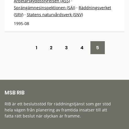
Arbetarskyddsstyrelsen (ASS)
·
Sprängämnesinspektionen (SÄI)
·
Räddningsverket
(SRV)
·
Statens naturvårdsverk (SNV)
1995-08
1
2
3
4
5
MSB RIB
RIB är ett beslutsstöd för räddningstjänst som ger stöd
hela vägen från planering av framtida insatser till att
fatta rätt beslut när olyckan är framme.