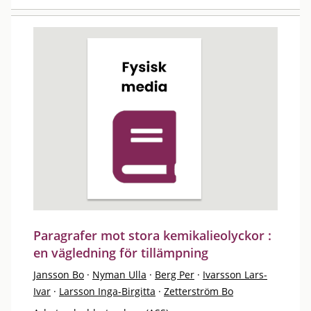
Paragrafer mot stora kemikalieolyckor :
en vägledning för tillämpning
Jansson Bo
·
Nyman Ulla
·
Berg Per
·
Ivarsson Lars-
Ivar
·
Larsson Inga-Birgitta
·
Zetterström Bo