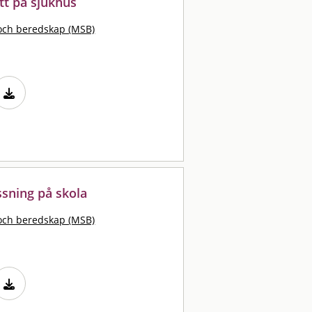
tt på sjukhus
och beredskap (MSB)
ssning på skola
och beredskap (MSB)