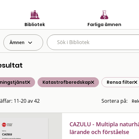
Bibliotek
Farliga ämnen
Ämnen
esultat
ningstjänst
Katastrofberedskap
Rensa filter
räffar: 11-20 av 42
Sortera på:
CAZULU - Multipla naturhä
lärande och förståelse