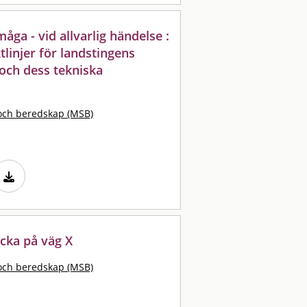
ga - vid allvarlig händelse :
linjer för landstingens
 och dess tekniska
och beredskap (MSB)
cka på väg X
och beredskap (MSB)