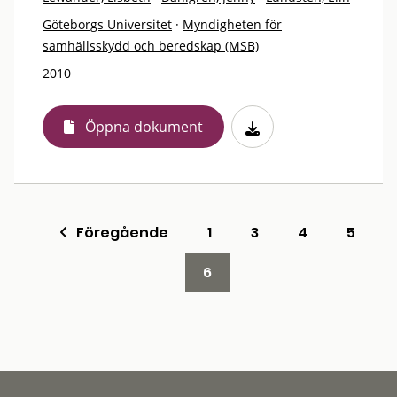
Göteborgs Universitet
·
Myndigheten för
samhällsskydd och beredskap (MSB)
2010
Öppna dokument
Föregående
1
3
4
5
6