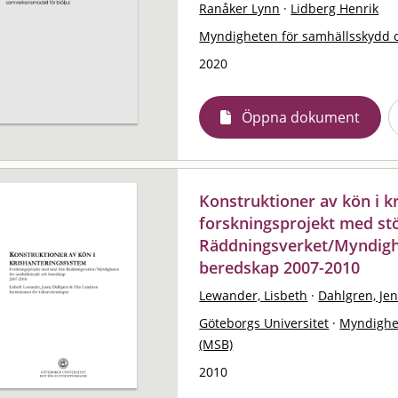
Ranåker Lynn
·
Lidberg Henrik
Myndigheten för samhällsskydd 
2020
Öppna dokument
Konstruktioner av kön i k
forskningsprojekt med st
Räddningsverket/Myndigh
beredskap 2007-2010
Lewander, Lisbeth
·
Dahlgren, Je
Göteborgs Universitet
·
Myndighe
(MSB)
2010