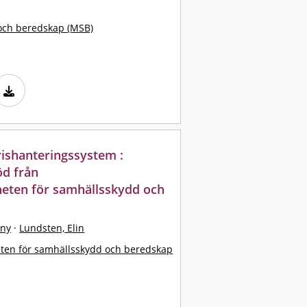
och beredskap (MSB)
rishanteringssystem :
öd från
eten för samhällsskydd och
nny
·
Lundsten, Elin
ten för samhällsskydd och beredskap