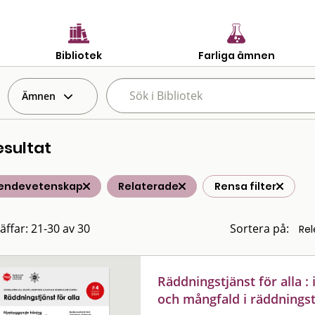
Bibliotek
Farliga ämnen
Ämnen
esultat
endevetenskap
Relaterade
Rensa filter
räffar: 21-30 av 30
Sortera på:
Räddningstjänst för alla 
och mångfald i räddningst