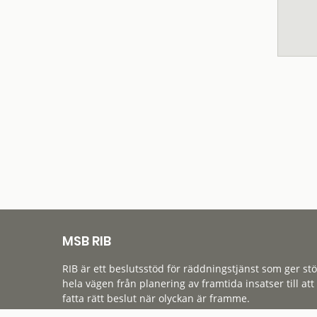
MSB RIB
RIB är ett beslutsstöd för räddningstjänst som ger st
hela vägen från planering av framtida insatser till att
fatta rätt beslut när olyckan är framme.