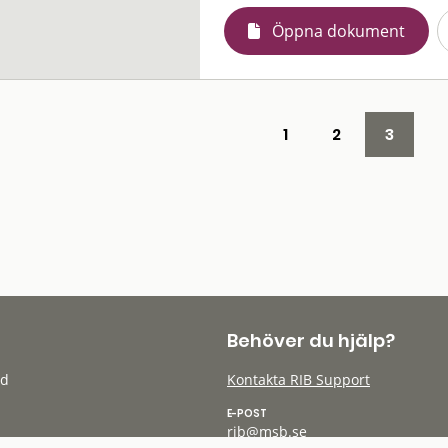
Öppna dokument
1
2
3
Behöver du hjälp?
öd
Kontakta RIB Support
E-POST
rib@msb.se