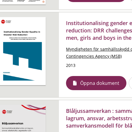
Institutionalising gender e
reduction: DRR challeng
men, girls and boys in the
Myndigheten för samhällsskydd 
Contingencies Agency (MSB)
2013
Öppna dokument
Blåljussamverkan : samm
lagrum, ansvar, arbetsstr
samverkansmodell för blå