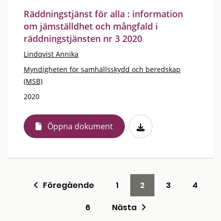
Räddningstjänst för alla : information
om jämställdhet och mångfald i
räddningstjänsten nr 3 2020
Lindqvist Annika
Myndigheten för samhällsskydd och beredskap
(MSB)
2020
Öppna dokument
Föregående
1
2
3
4
6
Nästa