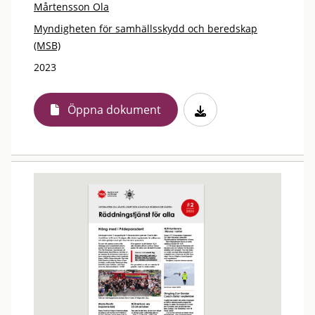
Mårtensson Ola
Myndigheten för samhällsskydd och beredskap
(MSB)
2023
Öppna dokument