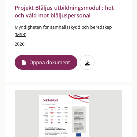
Projekt Blåljus utbildningsmodul : hot
och våld mot blåljuspersonal
Myndigheten för samhällsskydd och beredskap
(MSB)
2020
Öppna dokument