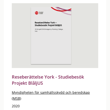
Reseberättelse York - Studiebesök
Projekt BlåljUS
Myndigheten för samhällsskydd och beredskap
(MSB)
2020