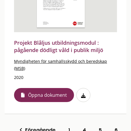
Projekt Blåljus utbildningsmodul :
pågående dödligt våld i publik miljö
Myndigheten för samhällsskydd och beredskap
(MSB)
2020
Öppna dokument
Föregående
1
4
5
6