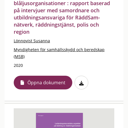
blåljusorganisationer : rapport baserad
på intervjuer med samordnare och
utbildningsansvariga för RäddSam-
nätverk, räddningstjänst, polis och
region
Lönnqvist Susanna
Myndigheten för samhällsskydd och beredskap
(MSB)
2020
Öppna dokument