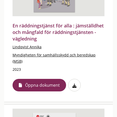
En räddningstjänst för alla : jämställdhet
och mångfald för räddningstjänsten -
vägledning
Lindqvist Annika
Myndigheten för samhällsskydd och beredskap
(MSB)
2023
Öppna dokument