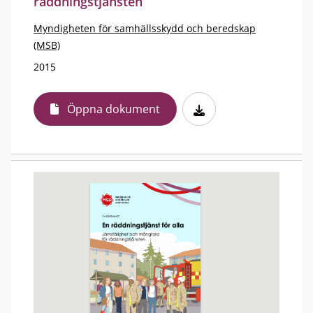
räddningstjänsten
Myndigheten för samhällsskydd och beredskap
(MSB)
2015
Öppna dokument