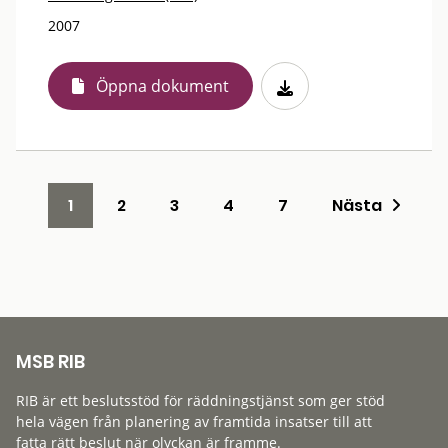
2007
Öppna dokument
1
2
3
4
7
Nästa
MSB RIB
RIB är ett beslutsstöd för räddningstjänst som ger stöd
hela vägen från planering av framtida insatser till att
fatta rätt beslut när olyckan är framme.