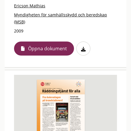
Ericson Mathias
Myndigheten för samhällsskydd och beredskap
(MSB)
2009
Öppna dokument