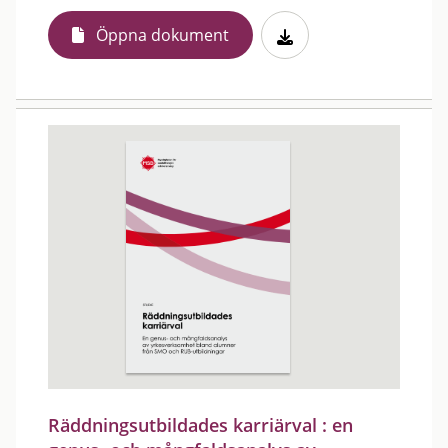
Öppna dokument
Räddningsutbildades karriärval : en