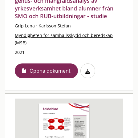
genus- och mångfaldsanalys av
yrkesverksamhet bland alumner från
SMO och RUB-utbildningar - studie
Grip Lena
·
Karlsson Stefan
Myndigheten för samhällsskydd och beredskap
(MSB)
2021
Öppna dokument