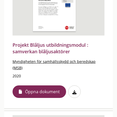
Projekt Blåljus utbildningsmodul :
samverkan blåljusaktörer
Myndigheten för samhällsskydd och beredskap
(MSB)
2020
Öppna dokument