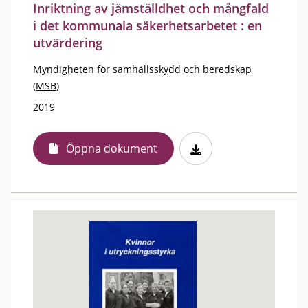
Inriktning av jämställdhet och mångfald
i det kommunala säkerhetsarbetet : en
utvärdering
Myndigheten för samhällsskydd och beredskap
(MSB)
2019
Öppna dokument