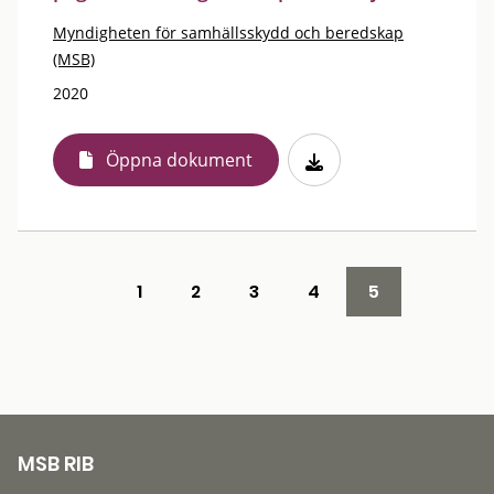
Myndigheten för samhällsskydd och beredskap
(MSB)
2020
Öppna dokument
1
2
3
4
5
MSB RIB