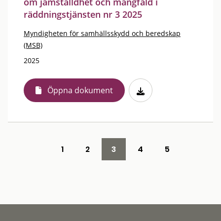
om jämställdhet och mångfald i
räddningstjänsten nr 3 2025
Myndigheten för samhällsskydd och beredskap
(MSB)
2025
Öppna dokument
1
2
3
4
5