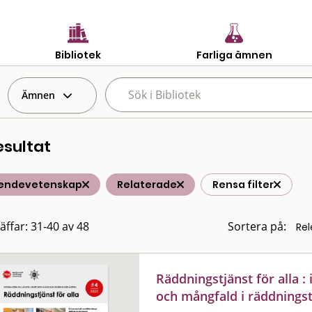
Bibliotek
Farliga ämnen
Ämnen
esultat
endevetenskap
Relaterade
Rensa filter
räffar: 31-40 av 48
Sortera på:
Räddningstjänst för alla 
och mångfald i räddningst