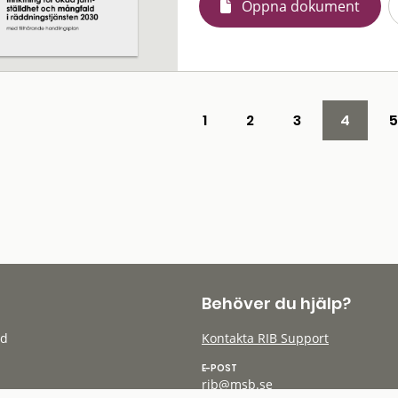
Öppna dokument
1
2
3
4
5
Behöver du hjälp?
öd
Kontakta RIB Support
E-POST
rib@msb.se