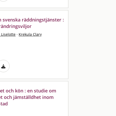
 svenska räddningstjänster :
rändringsviljor
 Liselotte
·
Krekula Clary
tet och kön : en studie om
et och jämställdhet inom
stad