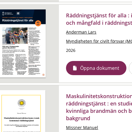
Räddningstjänst för alla 
och mångfald i räddningst
Anderman Lars
Myndigheten för civilt försvar (M
2026
Öppna dokument
Maskulinitetskonstrukti
räddningstjänst : en studi
kvinnliga brandmän och 
bakgrund
Missner Manuel