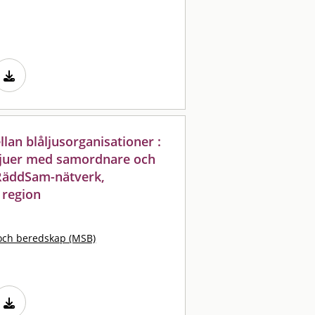
an blåljusorganisationer :
vjuer med samordnare och
 RäddSam-nätverk,
 region
och beredskap (MSB)