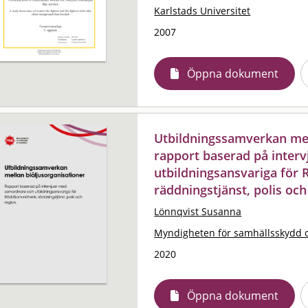
Karlstads Universitet
2007
Öppna dokument
Utbildningssamverkan mell
rapport baserad på inter
utbildningsansvariga för
räddningstjänst, polis och
Lönnqvist Susanna
Myndigheten för samhällsskydd 
2020
Öppna dokument