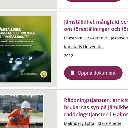
Jämställdhet mångfald och
om föreställningar och fö
Engström Lars-Gunnar
·
Jakobsen
Karlstads Universitet
2012
Öppna dokument
Räddningstjänsten, etnici
brukarnas syn på jämlikh
räddningstjänsten i Halm
Malmberg Lotta
·
Stare Anette