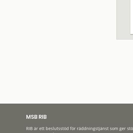
MSB RIB
RIB är ett beslutsstöd för räddningstjänst som ger st