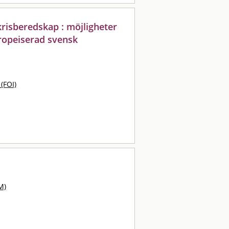
krisberedskap : möjligheter
ropeiserad svensk
 (FOI)
M)