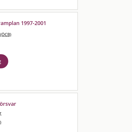
gramplan 1997-2001
 (ÖCB)
g
försvar
r
)