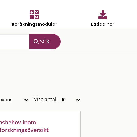
Beräkningsmoduler
Ladda ner
Visa antal:
apsbehov inom
forskningsöversikt