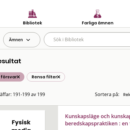
Bibliotek
Farliga ämnen
Ämnen
esultat
t försvar
Rensa filter
räffar: 191-199 av 199
Sortera på:
Kunskapsläge och kunsk
beredskapspraktiken : en 