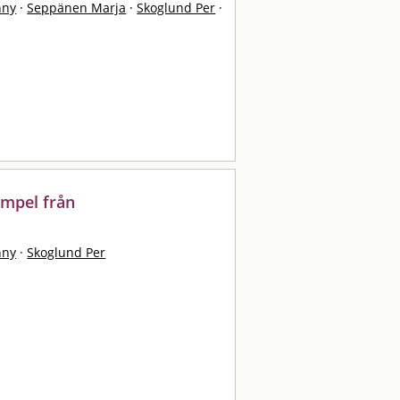
nny
·
Seppänen Marja
·
Skoglund Per
·
empel från
nny
·
Skoglund Per