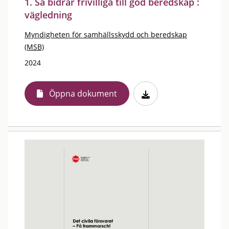
1. Så bidrar frivilliga till god beredskap :
vägledning
Myndigheten för samhällsskydd och beredskap
(MSB)
2024
Öppna dokument