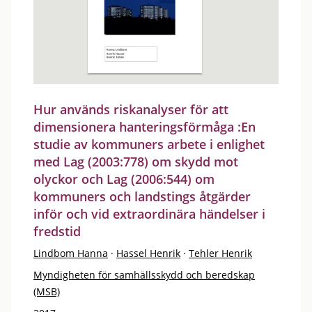
Hur används riskanalyser för att
dimensionera hanteringsförmåga :En
studie av kommuners arbete i enlighet
med Lag (2003:778) om skydd mot
olyckor och Lag (2006:544) om
kommuners och landstings åtgärder
inför och vid extraordinära händelser i
fredstid
Lindbom Hanna
·
Hassel Henrik
·
Tehler Henrik
Myndigheten för samhällsskydd och beredskap
(MSB)