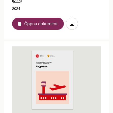
(MSB)
2024
Öppna dokument