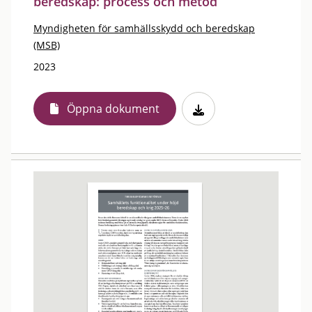
beredskap: process och metod
Myndigheten för samhällsskydd och beredskap
(MSB)
2023
Öppna dokument