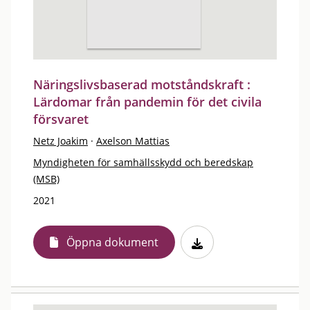
Näringslivsbaserad motståndskraft :
Lärdomar från pandemin för det civila
försvaret
Netz Joakim
·
Axelson Mattias
Myndigheten för samhällsskydd och beredskap
(MSB)
2021
Öppna dokument