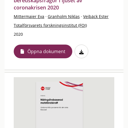
beredskapsfrågor i ljuset av
coronakrisen 2020
Mittermaier Eva
·
Granholm Niklas
·
Veibäck Ester
Totalförsvarets forskningsinstitut (FOI)
2020
Öppna dokument