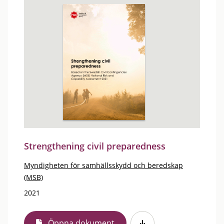
Strengthening civil preparedness
Myndigheten för samhällsskydd och beredskap
(MSB)
2021
Öppna dokument