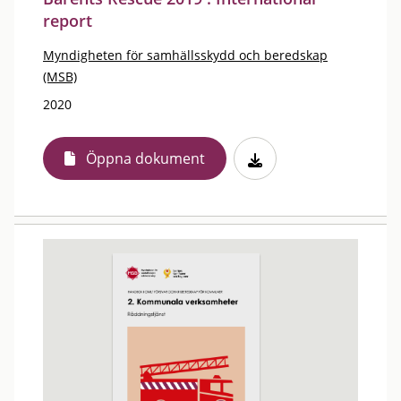
report
Myndigheten för samhällsskydd och beredskap
(MSB)
2020
Öppna dokument