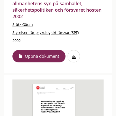
allmänhetens syn på samhället,
säkerhetspolitiken och försvaret hösten
2002
Stütz Göran
Styrelsen för psykologiskt försvar (SPF)
2002
Öppna dokument