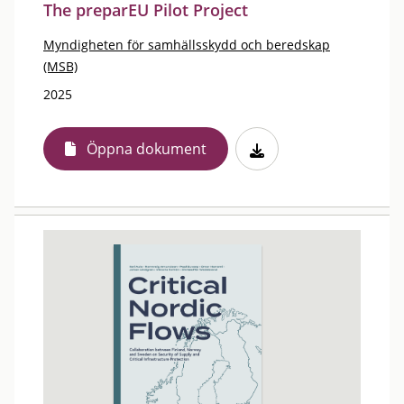
The preparEU Pilot Project
Myndigheten för samhällsskydd och beredskap
(MSB)
2025
Öppna dokument