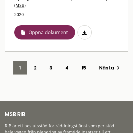
(MSB)
2020
Öppna dokument
1
2
3
4
15
Nästa
MSB RIB
RIB är ett beslutsstöd för räddningstjänst som ger stöd
hela vägen från planering av framtida insatser till att