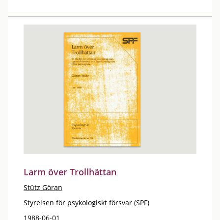
Larm över Trollhättan
Stütz Göran
Styrelsen för psykologiskt försvar (SPF)
1988-06-01