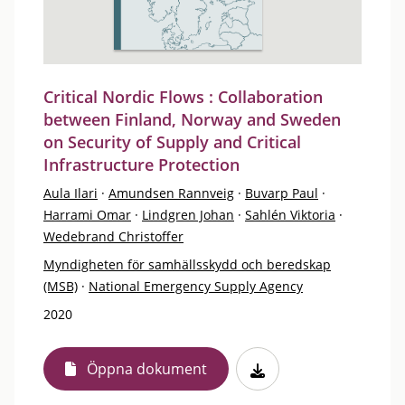
Critical Nordic Flows : Collaboration
between Finland, Norway and Sweden
on Security of Supply and Critical
Infrastructure Protection
Aula Ilari
·
Amundsen Rannveig
·
Buvarp Paul
·
Harrami Omar
·
Lindgren Johan
·
Sahlén Viktoria
·
Wedebrand Christoffer
Myndigheten för samhällsskydd och beredskap
(MSB)
·
National Emergency Supply Agency
2020
Öppna dokument