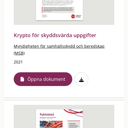
Krypto för skyddsvärda uppgifter
Myndigheten för samhällsskydd och beredskap
(MSB)
2021
Öppna dokument