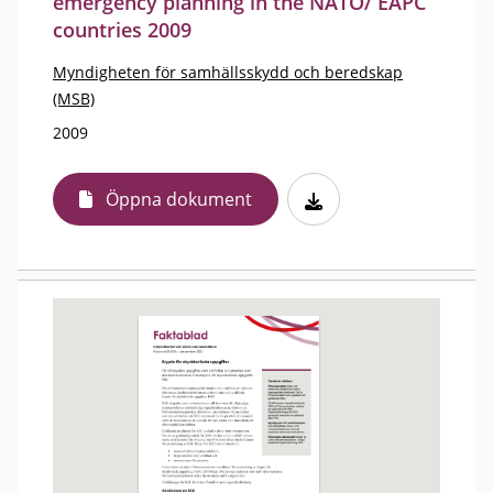
emergency planning in the NATO/ EAPC
countries 2009
Myndigheten för samhällsskydd och beredskap
(MSB)
2009
Öppna dokument