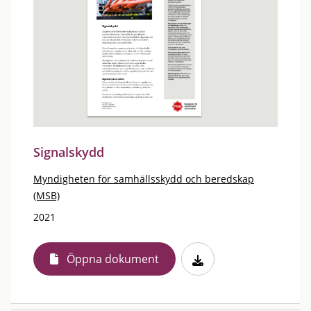
Signalskydd
Myndigheten för samhällsskydd och beredskap
(MSB)
2021
Öppna dokument