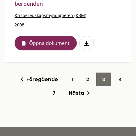
beroenden
Krisberedskapsmyndigheten (KBM)
2008
Öppna dokument
Föregående
1
2
3
4
7
Nästa