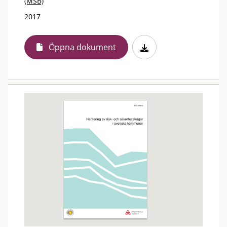
(MSB)
2017
Öppna dokument