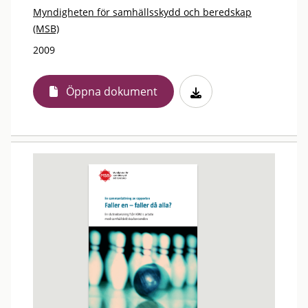
Myndigheten för samhällsskydd och beredskap
(MSB)
2009
Öppna dokument