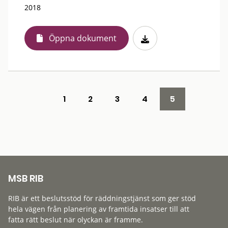
2018
Öppna dokument
1
2
3
4
5
MSB RIB
RIB är ett beslutsstöd för räddningstjänst som ger stöd
hela vägen från planering av framtida insatser till att
fatta rätt beslut när olyckan är framme.