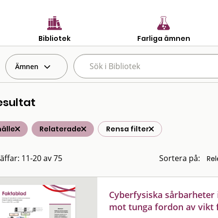
Bibliotek
Farliga ämnen
Ämnen
esultat
älle
Relaterade
Rensa filter
räffar: 11-20 av 75
Sortera på:
Cyberfysiska sårbarheter 
mot tunga fordon av vikt f