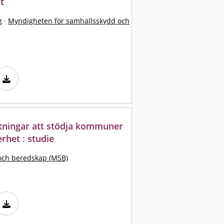
t
g
·
Myndigheten för samhällsskydd och
ttningar att stödja kommuner
rhet : studie
och beredskap (MSB)