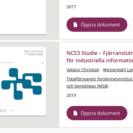
2017
Öppna dokument
NCS3 Studie – Fjärranslutn
för industriella informat
Valassi Christian
·
Westerdahl La
Totalförsvarets forskningsinstitut
och beredskap (MSB)
2019
Öppna dokument