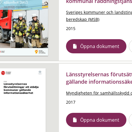
kommunal räddningstjäns
Sveriges kommuner och landstin
beredskap (MSB)
2015
Öppna dokument
Länsstyrelsernas förutsä
gällande informationssäke
Myndigheten för samhällsskydd 
2017
Öppna dokument