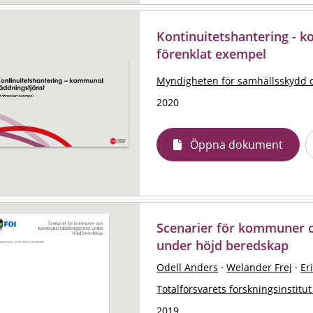
Kontinuitetshantering - k
förenklat exempel
Myndigheten för samhällsskydd 
2020
Öppna dokument
Scenarier för kommuner 
under höjd beredskap
Odell Anders
·
Welander Frej
·
Er
Totalförsvarets forskningsinstitut
2019