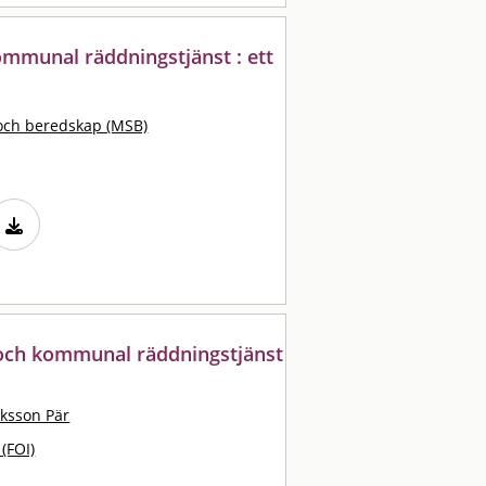
ommunal räddningstjänst : ett
och beredskap (MSB)
och kommunal räddningstjänst
iksson Pär
 (FOI)