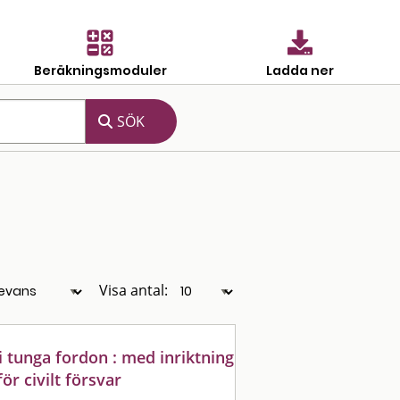
Beräkningsmoduler
Ladda ner
Visa antal:
i tunga fordon : med inriktning
ör civilt försvar