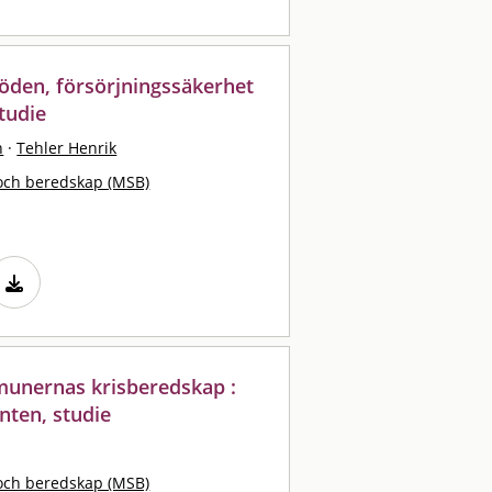
öden, försörjningssäkerhet
tudie
n
·
Tehler Henrik
och beredskap (MSB)
mmunernas krisberedskap :
nten, studie
och beredskap (MSB)