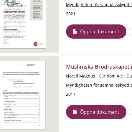
Myndigheten för samhällsskydd 
2021
Öppna dokument
Muslimska Brödraskapet i 
Norell Magnus
·
Carlbom Aje
·
Du
Myndigheten för samhällsskydd 
2017
Öppna dokument