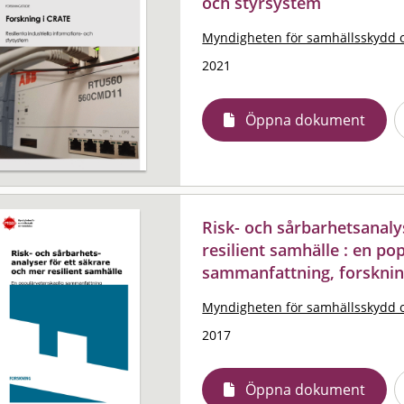
och styrsystem
Myndigheten för samhällsskydd 
2021
Öppna dokument
Risk- och sårbarhetsanaly
resilient samhälle : en po
sammanfattning, forskni
Myndigheten för samhällsskydd 
2017
Öppna dokument