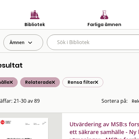
Bibliotek
Farliga ämnen
Ämnen
esultat
älle
Relaterade
Rensa filter
räffar: 21-30 av 89
Sortera på:
Utvärdering av MSB:s fors
ett säkrare samhälle - Ny