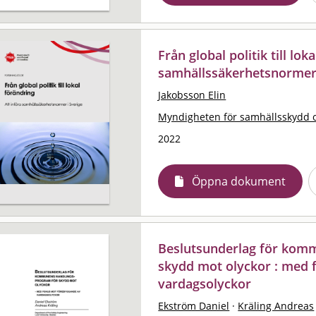
Från global politik till lok
samhällssäkerhetsnormer 
Jakobsson Elin
Myndigheten för samhällsskydd 
2022
Öppna dokument
Beslutsunderlag för kom
skydd mot olyckor : med 
vardagsolyckor
Ekström Daniel
·
Kräling Andreas