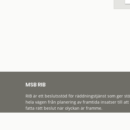
MSB RIB
RIB är ett beslutsstöd för räddningstjänst som ger st
hela vägen från planering av framtida insatser till att
fatta rätt beslut när olyckan är framme.
Tillgänglighet
Cookies