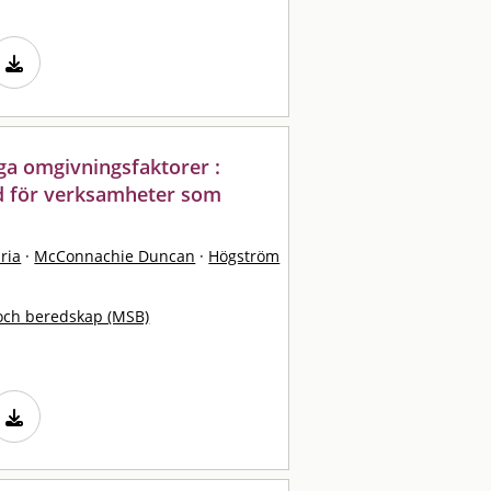
ga omgivningsfaktorer :
d för verksamheter som
ria
·
McConnachie Duncan
·
Högström
och beredskap (MSB)