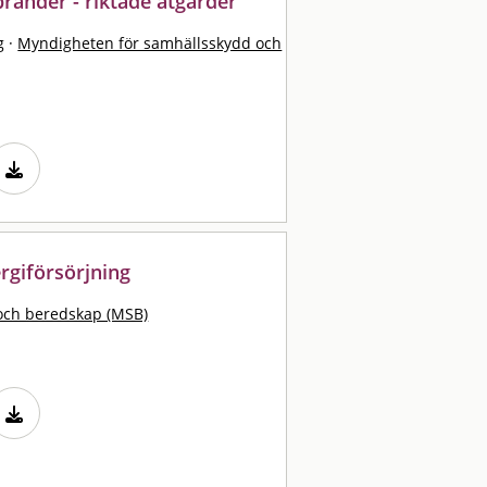
ränder - riktade åtgärder
g
·
Myndigheten för samhällsskydd och
rgiförsörjning
och beredskap (MSB)