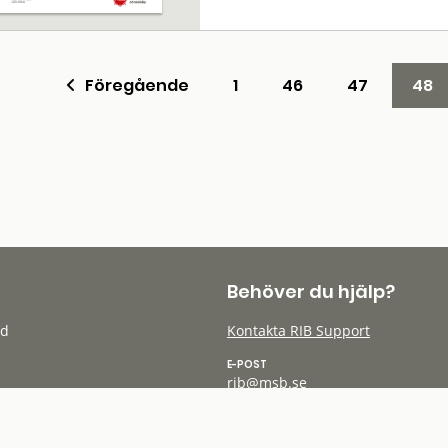
Föregående
1
46
47
48
Behöver du hjälp?
öd
Kontakta RIB Support
E-POST
rib@msb.se