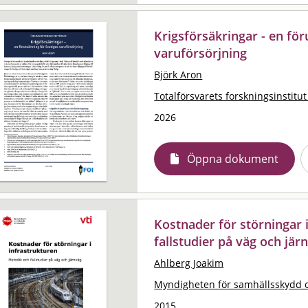
Krigsförsäkringar - en för
varuförsörjning
Björk Aron
Totalförsvarets forskningsinstitut
2026
Öppna dokument
Kostnader för störningar 
fallstudier på väg och jär
Ahlberg Joakim
Myndigheten för samhällsskydd 
2015