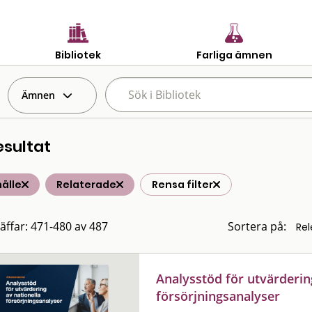
Bibliotek
Farliga ämnen
Ämnen
esultat
älle
Relaterade
Rensa filter
räffar: 471-480 av 487
Sortera på:
Analysstöd för utvärderin
försörjningsanalyser