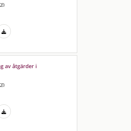
CF)
ng av åtgärder i
CF)