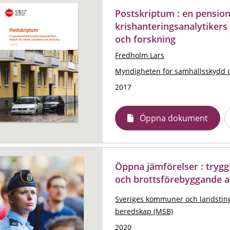
Postskriptum : en pensio
krishanteringsanalytikers 
och forskning
Fredholm Lars
Myndigheten för samhällsskydd 
2017
Öppna dokument
Öppna jämförelser : trygg
och brottsförebyggande a
Sveriges kommuner och landstin
beredskap (MSB)
2020