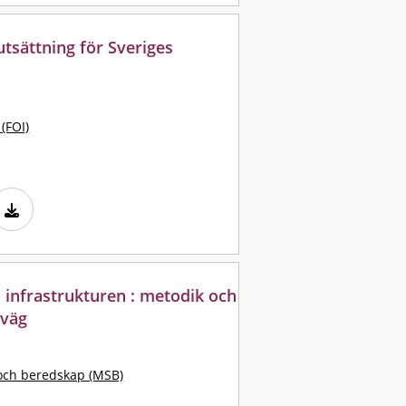
utsättning för Sveriges
 (FOI)
i infrastrukturen : metodik och
nväg
och beredskap (MSB)