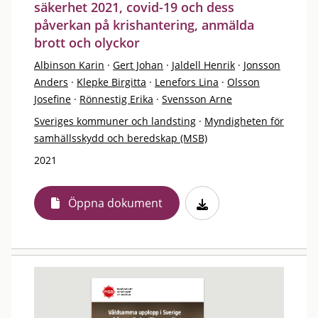
säkerhet 2021, covid-19 och dess
påverkan på krishantering, anmälda
brott och olyckor
Albinson Karin
·
Gert Johan
·
Jaldell Henrik
·
Jonsson
Anders
·
Klepke Birgitta
·
Lenefors Lina
·
Olsson
Josefine
·
Rönnestig Erika
·
Svensson Arne
Sveriges kommuner och landsting
·
Myndigheten för
samhällsskydd och beredskap (MSB)
2021
Öppna dokument