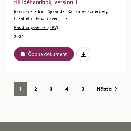
till idéhandbok, version 1
Jonsson Fredric
·
Sjölander Karoline
·
Söderberg
Elisabeth
·
Frödin Sven-Erik
Räddningsverket (SRV)
2004
Öppna dokument
1
2
3
4
8
Nästa