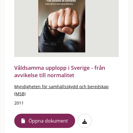
Våldsamma upplopp i Sverige - från
avvikelse till normalitet
Myndigheten för samhällsskydd och beredskap
(MSB)
2011
Öppna dokument