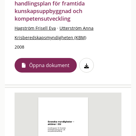
handlingsplan för framtida
kunskapsuppbyggnad och
kompetensutveckling
Hagström Frisell Eva
·
Utterström Anna
Krisberedskapsmyndigheten (KBM)
2008
Öppna dokument