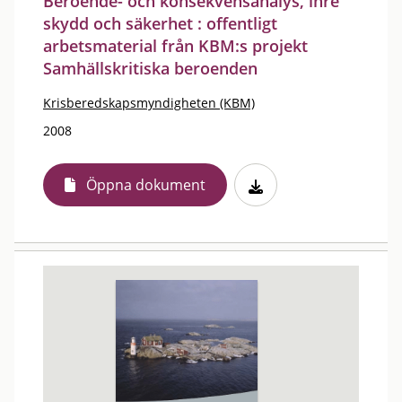
Beroende- och konsekvensanalys, inre
skydd och säkerhet : offentligt
arbetsmaterial från KBM:s projekt
Samhällskritiska beroenden
Krisberedskapsmyndigheten (KBM)
2008
Öppna dokument