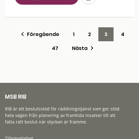
Föregående
1
2
3
4
47
Nästa
MSB RIB
RIB är ett beslutsstöd för räddningstjänst som ger stöd
hela vägen från planering av framtida insatser till att
fatta rätt beslut när olyckan är framme.
Tillgänglighet