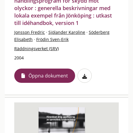
handlingsprogram för skydd mot
olyckor : generella beskrivningar med
lokala exempel från Jönköping : utkast
till idéhandbok, version 1
Jonsson Fredric
·
Sjölander Karoline
·
Söderberg
Elisabeth
·
Frödin Sven-Erik
Räddningsverket (SRV)
2004
Öppna dokument