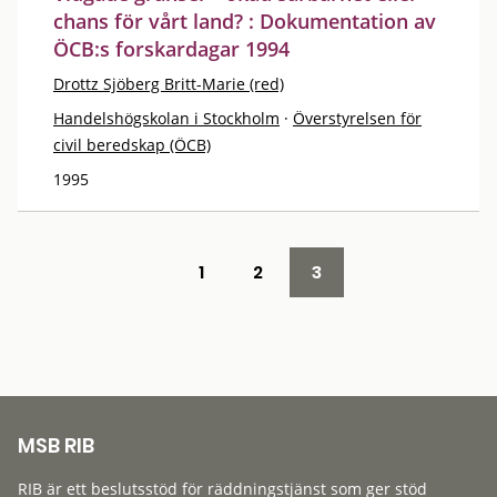
chans för vårt land? : Dokumentation av
ÖCB:s forskardagar 1994
Drottz Sjöberg Britt-Marie (red)
Handelshögskolan i Stockholm
·
Överstyrelsen för
civil beredskap (ÖCB)
1995
1
2
3
MSB RIB
RIB är ett beslutsstöd för räddningstjänst som ger stöd