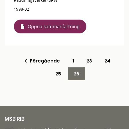
Räddningsverket (SRV)
1998-02
Öppna sammanfattning
Föregående
1
23
24
25
26
MSB RIB