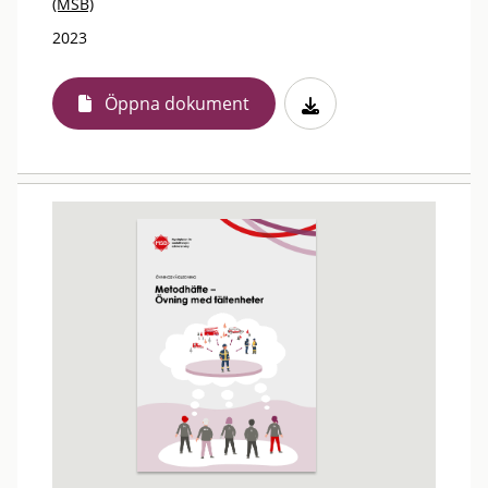
(MSB)
2023
Öppna dokument