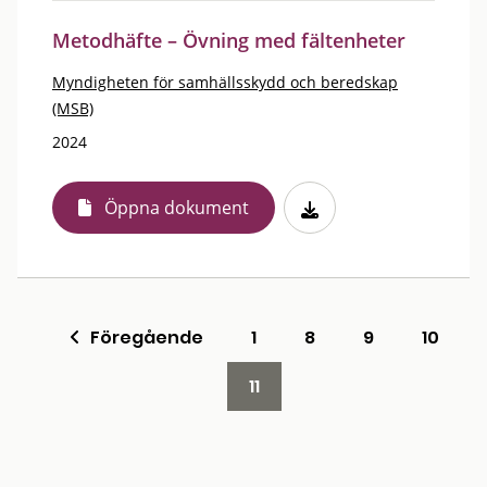
Metodhäfte – Övning med fältenheter
Myndigheten för samhällsskydd och beredskap
(MSB)
2024
Öppna dokument
Föregående
1
8
9
10
11