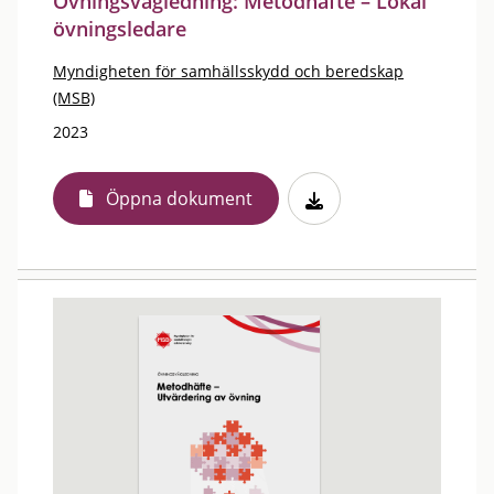
Övningsvägledning: Metodhäfte – Lokal
övningsledare
Myndigheten för samhällsskydd och beredskap
(MSB)
2023
Öppna dokument