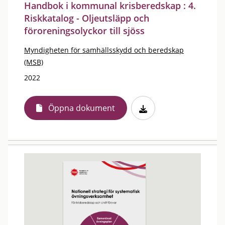
Handbok i kommunal krisberedskap : 4.
Riskkatalog - Oljeutsläpp och
föroreningsolyckor till sjöss
Myndigheten för samhällsskydd och beredskap
(MSB)
2022
Öppna dokument