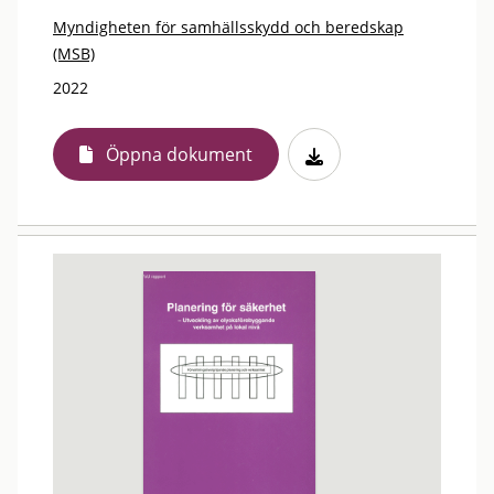
Myndigheten för samhällsskydd och beredskap
(MSB)
2022
Öppna dokument