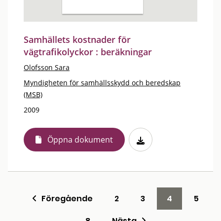
Samhällets kostnader för
vägtrafikolyckor : beräkningar
Olofsson Sara
Myndigheten för samhällsskydd och beredskap
(MSB)
2009
Öppna dokument
Föregående
2
3
4
5
8
Nästa