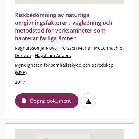
Riskbedömning av naturliga
omgivningsfaktorer : vägledning och
metodstöd för verksamheter som
hanterar farliga ämnen
Ragnarsson Jan-Ove
·
Persson Maria
·
McConnachie
Duncan
·
Högström Anders
Myndigheten för samhällsskydd och beredskap
(MSB)
2017
Öppna dokument