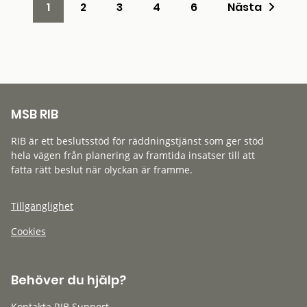
1
2
3
4
6
Nästa
MSB RIB
RIB är ett beslutsstöd för räddningstjänst som ger stöd
hela vägen från planering av framtida insatser till att
fatta rätt beslut när olyckan är framme.
Tillgänglighet
Cookies
Behöver du hjälp?
Kontakta RIB Support