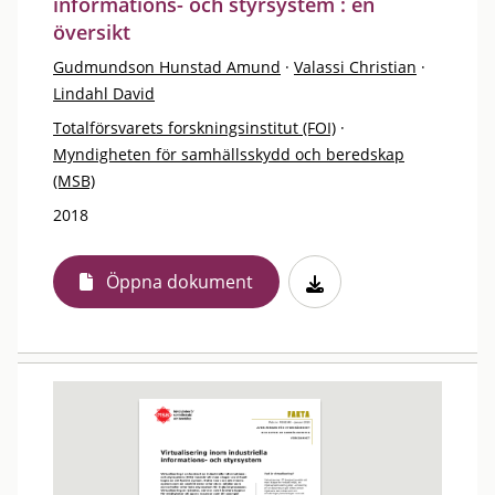
informations- och styrsystem : en
översikt
Gudmundson Hunstad Amund
·
Valassi Christian
·
Lindahl David
Totalförsvarets forskningsinstitut (FOI)
·
Myndigheten för samhällsskydd och beredskap
(MSB)
2018
Öppna dokument