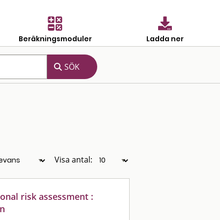
Beräkningsmoduler
Ladda ner
Visa antal:
ional risk assessment :
on