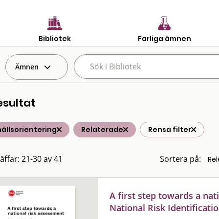
Bibliotek
Farliga ämnen
Ämnen
esultat
ällsorientering
Relaterade
Rensa filter
räffar: 21-30 av 41
Sortera på:
A first step towards a nat
National Risk Identificati