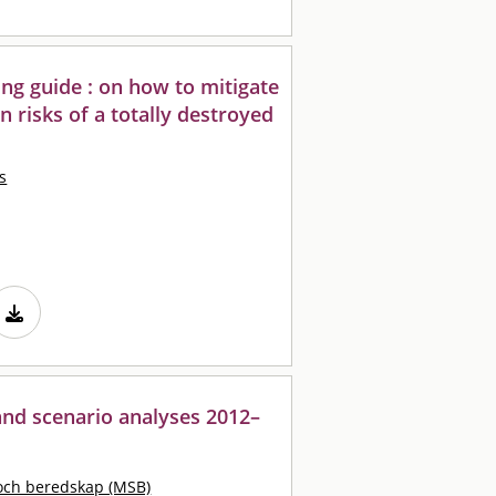
ing guide : on how to mitigate
n risks of a totally destroyed
s
and scenario analyses 2012–
och beredskap (MSB)