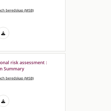
och beredskap (MSB)
ional risk assessment :
ion Summary
och beredskap (MSB)