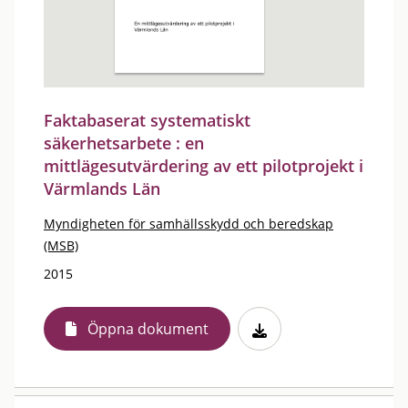
Faktabaserat systematiskt
säkerhetsarbete : en
mittlägesutvärdering av ett pilotprojekt i
Värmlands Län
Myndigheten för samhällsskydd och beredskap
(MSB)
2015
Öppna dokument