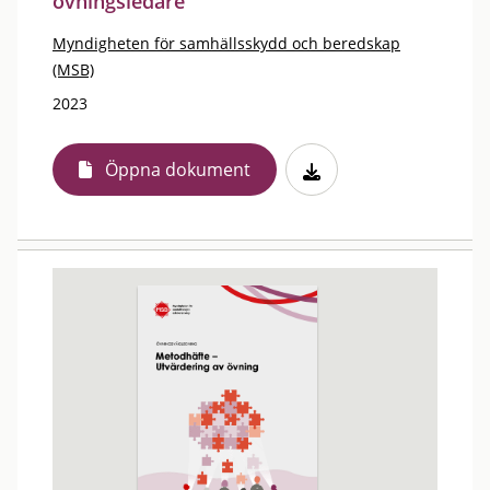
övningsledare
Myndigheten för samhällsskydd och beredskap
(MSB)
2023
Öppna dokument