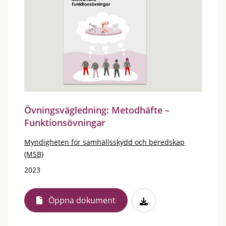
Övningsvägledning: Metodhäfte –
Funktionsövningar
Myndigheten för samhällsskydd och beredskap
(MSB)
2023
Öppna dokument